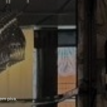
em piva,
.