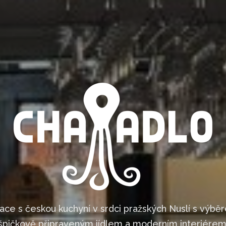
ace s českou kuchyní v srdci pražských Nuslí s výběr
špičkově připraveným jídlem a moderním interiérem