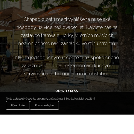
Chapadlo patří mezi vyhlášené nuselské
hospody už více než dvacet let. Najdete nás na
zastávce tramvaje Horky, v letních měsících
nepřehlédnete naší zahrádku ve stínu stromů.
Naším jednoduchým receptem na spokojeného
zákazníka je dobrá česká domácí kuchyně
servírovaná ochotnou a milou obsluhou.
VÍCE O NÁS
Tento web používá cookies pro analýzu návštěvnosti. Souhlasíte s jejich použitím?
Přijmout vše
Pouze nezbytné