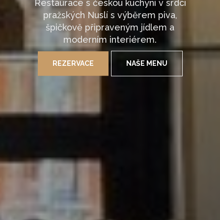
Restaurace s českou kuchyní v srdci
pražských Nuslí s výběrem piva,
špičkově připraveným jídlem a
moderním interiérem.
REZERVACE
NAŠE MENU