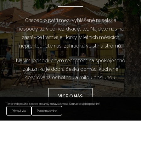
Chapadlo patří mezi vyhlášené nuselské
hospody už více než dvacet let. Najdete nás na
zastávce tramvaje Horky, v letních měsících
nepřehlédnete naší zahrádku ve stínu stromů.
Naším jednoduchým receptem na spokojeného
zákazníka je dobrá česká domácí kuchyně
servírovaná ochotnou a milou obsluhou.
VÍCE O NÁS
Tento web používá cookies pro analýzu návštěvnosti. Souhlasíte s jejich použitím?
Přijmout vše
Pouze nezbytné