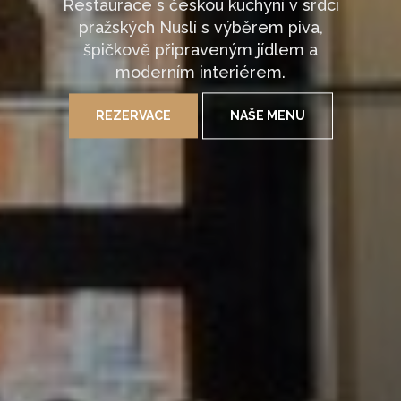
Restaurace s českou kuchyní v srdci
pražských Nuslí s výběrem piva,
špičkově připraveným jídlem a
moderním interiérem.
REZERVACE
NAŠE MENU