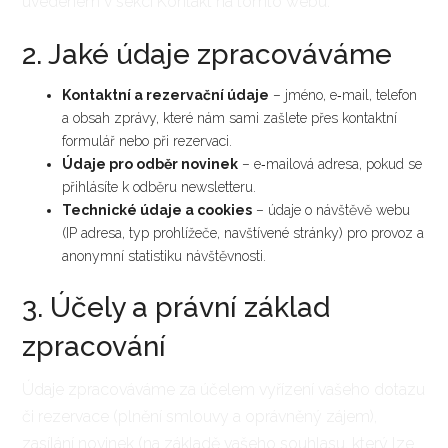
uvedeném v sekci Kontakt na tomto webu.
2. Jaké údaje zpracováváme
Kontaktní a rezervační údaje
– jméno, e‑mail, telefon
a obsah zprávy, které nám sami zašlete přes kontaktní
formulář nebo při rezervaci.
Údaje pro odběr novinek
– e‑mailová adresa, pokud se
přihlásíte k odběru newsletteru.
Technické údaje a cookies
– údaje o návštěvě webu
(IP adresa, typ prohlížeče, navštívené stránky) pro provoz a
anonymní statistiku návštěvnosti.
3. Účely a právní základ
zpracování
Údaje zpracováváme za účelem vyřízení vašeho dotazu
či rezervace (plnění smlouvy a oprávněný zájem),
zasílání novinek (na základě vašeho souhlasu, který lze