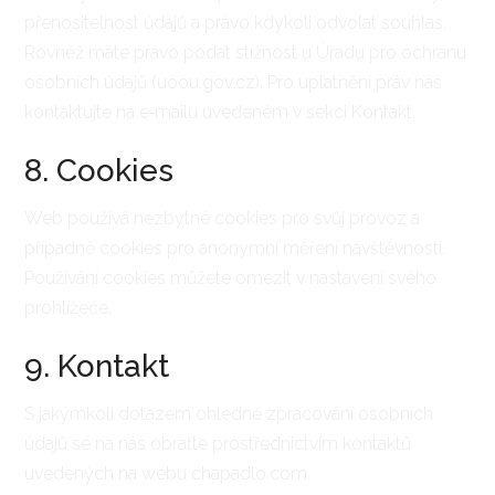
přenositelnost údajů a právo kdykoli odvolat souhlas.
Rovněž máte právo podat stížnost u Úřadu pro ochranu
osobních údajů (uoou.gov.cz). Pro uplatnění práv nás
kontaktujte na e‑mailu uvedeném v sekci Kontakt.
8. Cookies
Web používá nezbytné cookies pro svůj provoz a
případně cookies pro anonymní měření návštěvnosti.
Používání cookies můžete omezit v nastavení svého
prohlížeče.
9. Kontakt
S jakýmkoli dotazem ohledně zpracování osobních
údajů se na nás obraťte prostřednictvím kontaktů
uvedených na webu chapadlo.com.