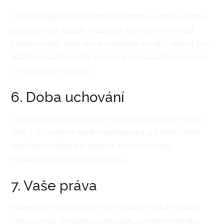
Osobní údaje neprodáváme. Můžeme je sdílet pouze s
poskytovateli služeb nezbytných pro provoz (např.
hosting webu, nástroj pro rozesílání e‑mailů, nástroj pro
statistiku návštěvnosti), a to vždy na základě smlouvy a
v nezbytném rozsahu.
6. Doba uchování
Údaje uchováváme jen po dobu nezbytnou pro daný
účel – do vyřízení vašeho požadavku, po dobu trvání
souhlasu s odběrem novinek, nebo po dobu
vyžadovanou právními předpisy.
7. Vaše práva
Máte právo na přístup ke svým údajům, jejich opravu
nebo výmaz, omezení zpracování, vznesení námitky,