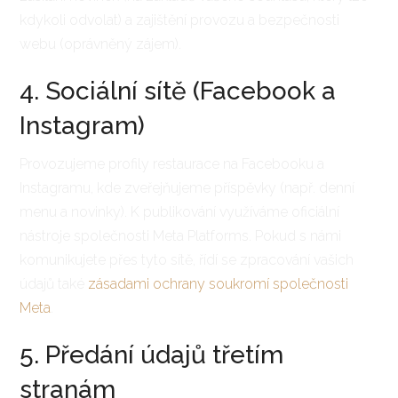
kdykoli odvolat) a zajištění provozu a bezpečnosti
webu (oprávněný zájem).
4. Sociální sítě (Facebook a
Instagram)
Provozujeme profily restaurace na Facebooku a
Instagramu, kde zveřejňujeme příspěvky (např. denní
menu a novinky). K publikování využíváme oficiální
nástroje společnosti Meta Platforms. Pokud s námi
komunikujete přes tyto sítě, řídí se zpracování vašich
údajů také
zásadami ochrany soukromí společnosti
Meta
.
5. Předání údajů třetím
stranám