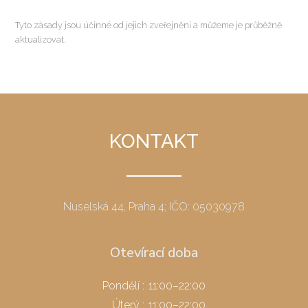
Tyto zásady jsou účinné od jejich zveřejnění a můžeme je průběžně
aktualizovat.
KONTAKT
Nuselská 44, Praha 4; IČO: 05030978
Otevírací doba
Pondělí
:
11:00–22:00
Úterý
:
11:00–22:00