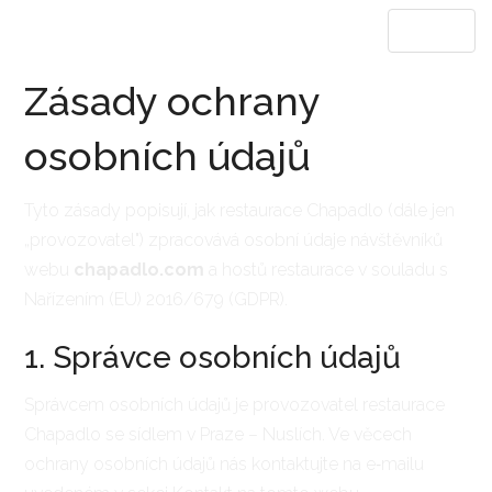
MENU
Zásady ochrany
osobních údajů
Tyto zásady popisují, jak restaurace Chapadlo (dále jen
„provozovatel") zpracovává osobní údaje návštěvníků
webu
chapadlo.com
a hostů restaurace v souladu s
Nařízením (EU) 2016/679 (GDPR).
1. Správce osobních údajů
Správcem osobních údajů je provozovatel restaurace
Chapadlo se sídlem v Praze – Nuslích. Ve věcech
ochrany osobních údajů nás kontaktujte na e‑mailu