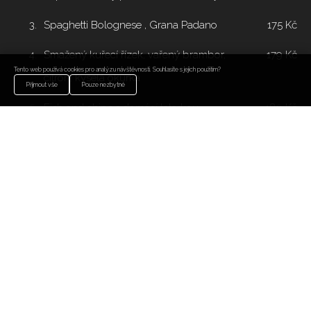
3.
Spaghetti Bolognese , Grana Padano
175 Kč
4.
Smažený kuřecí řízek, vařený brambor,
179 Kč
Tento web používá cookies pro analýzu návštěvnosti. Souhlasíte s jejich použitím?
citrón, kyselá okurka
Přijmout vše
Pouze nezbytné
5.
Fish and chips s domácí tatarkou
189 Kč
6.
Grilovaný kuřecí steak s čedarovou
219 Kč
omáčkou, hranolky
7.
Smažený sýr (gouda nebo camembert) ,
185 Kč
hranolky, domácí tatarská omáčka
SALÁT
Velký zeleninový salát, smažené kuřecí
175 Kč
prso v lupínkách, jogurtový dressing