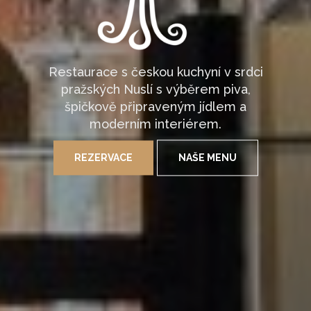
Restaurace s českou kuchyní v srdci
pražských Nuslí s výběrem piva,
špičkově připraveným jídlem a
moderním interiérem.
REZERVACE
NAŠE MENU