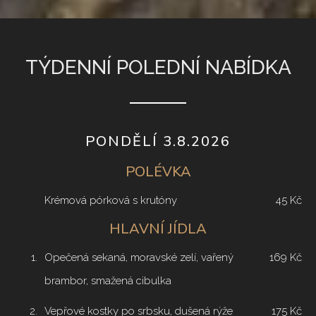
TÝDENNÍ POLEDNÍ NABÍDKA
PONDĚLÍ 3.8.2026
POLÉVKA
Krémová pórková s krutóny
45 Kč
HLAVNÍ JÍDLA
1.
Opečená sekaná, moravské zelí, vařený
169 Kč
brambor, smažená cibulka
2.
Vepřové kostky po srbsku, dušená rýže
175 Kč